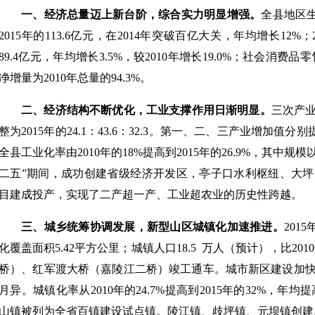
一、经济总量迈上新台阶，综合实力明显增强。
全县地区生
2015年的113.6亿元，在2014年突破百亿大关，年均增长12
89.4亿元，年均增长3.5%，较2010年增长19.0%；社会消费品零
净增量为2010年总量的94.3%。
二、经济结构不断优化，工业支撑作用日渐明显。
三次产业结
整为2015年的24.1：43.6：32.3。第一、二、三产业增加值分别提
全县工业化率由2010年的18%提高到2015年的26.9%，其中规
二五”期间，成功创建省级经济开发区，亭子口水利枢纽、大
目建成投产，实现了二产超一产、工业超农业的历史性跨越。
三、城乡统筹协调发展，新型山区城镇化加速推进。
201
化覆盖面积5.42平方公里；城镇人口18.5 万人（预计），比20
桥）、红军渡大桥（嘉陵江二桥）竣工通车。城市新区建设加
月异。城镇化率从2010年的24.7%提高到2015年的32%，年
山镇被列为全省百镇建设试点镇。陵江镇、歧坪镇、元坝镇创建