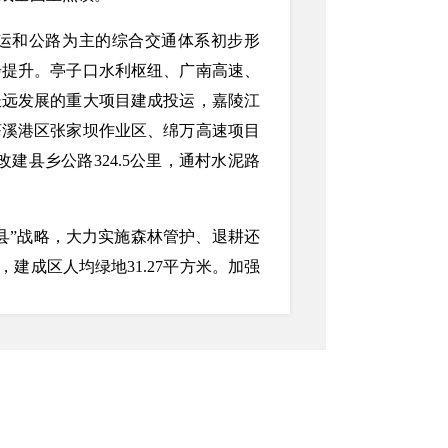
运和公路为主的综合交通体系初步形
步提升。亭子口水利枢纽、广南高速、
长远发展的重大项目建成投运，嘉陵江
苍溪港区张家坝作业区、绵万高速项目
改建县乡公路324.5公里，通村水泥路
县”战略，大力实施森林管护、退耕还
建成区人均绿地31.27平方米。加强
2015年0.98吨标准煤，氨氮、二氧化
城镇污水和生活垃圾无害化处理率分别
天。成功创建省级生态县、省级环保模范
。
教育，青壮年人均受教育年限达10.7