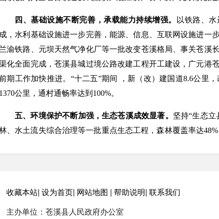
四、基础设施不断完善，承载能力持续增强。
以铁路、水
成，水利基础设施进一步完善，能源、信息、互联网设施进一
兰渝铁路、元坝天然气净化厂等一批改变苍溪格局、事关苍溪
渠化全面完成，苍溪县城过境公路改建工程开工建设，广元港
前期工作加快推进。“十二五”期间 ，新（改）建国道8.6公里，
1370公里，通村通畅率达到100%。
五、环境保护不断加强，生态苍溪成效显著。
坚持“生态立
林、水土流失综合治理等一批重点生态工程，森林覆盖率达48%，
节能减排，万元GDP综合能耗从2010年的1.18吨标准煤下降到
硫、氮氧化物等主要污染物控制指标完成“十二五”目标任务。
达到86.1%、92.6%；城区空气质量好于二级的天数达358
县、全国休闲农业与乡村旅游示范县，建成苍溪国家级森林公园
收藏本站
|
设为首页
|
网站地图
|
帮助说明
|
联系我们
主办单位：苍溪县人民政府办公室
六、社会事业全面进步，人民生活明显改善。
优先发展基础