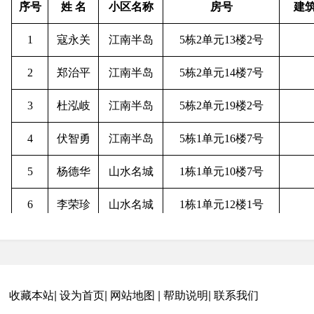
序号
姓 名
小区名称
房号
建
1
寇永关
江南半岛
5栋2单元13楼2号
2
郑治平
江南半岛
5栋2单元14楼7号
3
杜泓岐
江南半岛
5栋2单元19楼2号
4
伏智勇
江南半岛
5栋1单元16楼7号
5
杨德华
山水名城
1栋1单元10楼7号
6
李荣珍
山水名城
1栋1单元12楼1号
7
文建光
龙锦苑
D栋10单元6楼4号
8
罗德海
龙锦苑
D栋10单元1楼2号
收藏本站
|
设为首页
|
网站地图
|
帮助说明
|
联系我们
9
薛波
龙锦苑
D栋11单元2楼3号