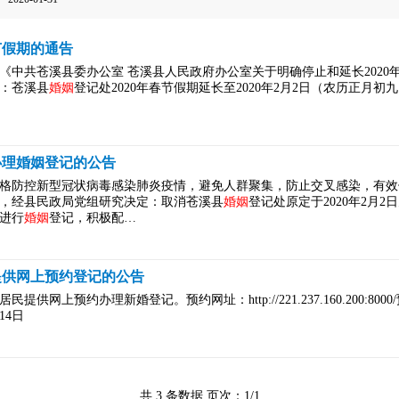
节假期的通告
和《中共苍溪县委办公室 苍溪县人民政府办公室关于明确停止和延长202
：苍溪县
婚姻
登记处2020年春节假期延长至2020年2月2日（农历正月
办理婚姻登记的公告
格防控新型冠状病毒感染肺炎疫情，避免人群聚集，防止交叉感染，有效
，经县民政局党组研究决定：取消苍溪县
婚姻
登记处原定于2020年2月2
进行
婚姻
登记，积极配…
日提供网上预约登记的公告
供网上预约办理新婚登记。预约网址：http://221.237.160.200:800
14日
共 3 条数据 页次：1/1