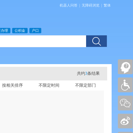
机器人问答
|
无障碍浏览
|
繁体
证办理
公积金
户口
共约
3
条结果
按相关排序
不限定时间
不限定部门