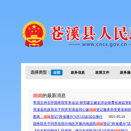
选择类型：
全部
政务信息
政策文件
政务服
婚姻
的最新消息
李强主持召开国务院常务会议 研究建立健全涉企收费长效监管机
苍溪县民政局关于同意苍溪县同心缘
婚姻
登记服务所变更名称
图表：
婚姻
登记“跨省通办”6月1日起试点推行
2021-05-24
国务院关于同意在部分地区开展内地居民
婚姻
登记“跨省通办”
【抗击新冠肺炎】民政部：建议各地取消2月2日开放
婚姻
登记