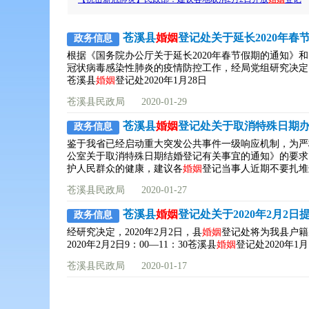
苍溪县
婚姻
登记处关于延长2020年春
政务信息
根据《国务院办公厅关于延长2020年春节假期的通知》
冠状病毒感染性肺炎的疫情防控工作，经局党组研究决定
苍溪县
婚姻
登记处2020年1月28日
苍溪县民政局
2020-01-29
苍溪县
婚姻
登记处关于取消特殊日期
政务信息
鉴于我省已经启动重大突发公共事件一级响应机制，为严
公室关于取消特殊日期结婚登记有关事宜的通知》的要求
护人民群众的健康，建议各
婚姻
登记当事人近期不要扎堆
苍溪县民政局
2020-01-27
苍溪县
婚姻
登记处关于2020年2月2
政务信息
经研究决定，2020年2月2日，县
婚姻
登记处将为我县户籍居民提
2020年2月2日9：00—11：30苍溪县
婚姻
登记处2020年1月
苍溪县民政局
2020-01-17