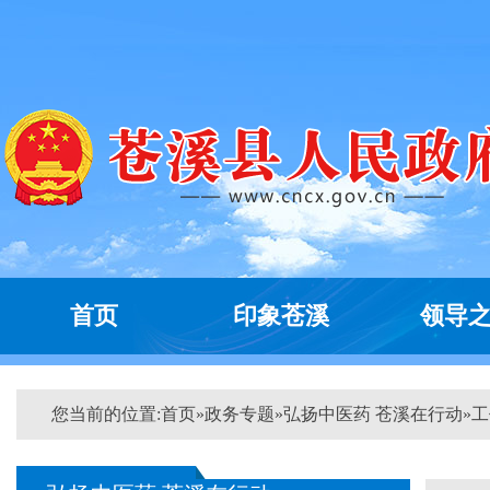
首页
印象苍溪
领导
您当前的位置:
首页
»
政务专题
»
弘扬中医药 苍溪在行动
»
工