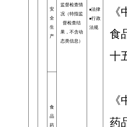
监督检查情
《
安
法律
■
况（特指监
全
行政
■
督检查结
生
法规
食
果，不含动
产
态类信息）
十
《
食
品
药
药