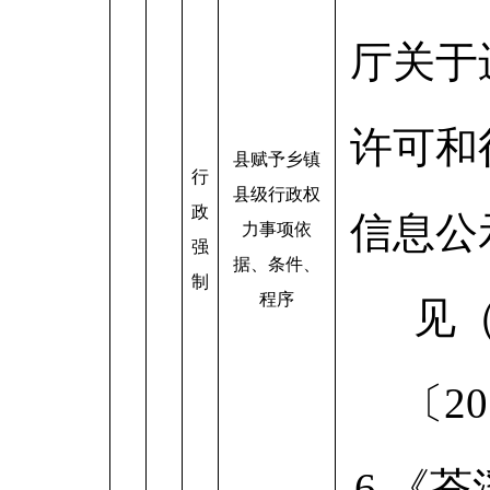
厅关于
许可和
县赋予乡镇
行
县级行政权
政
信息公
力事项依
强
据、条件、
制
程序
见
〔20
6.《