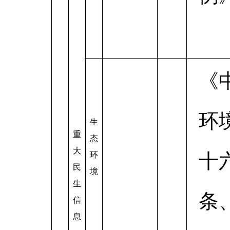
《
环
生
重
态
大
十
环
民
境
生
条
信
息