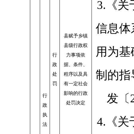
3.《
信息体
县赋予乡镇
县级行政权
用为基
行
力事项依
政
据、条件、
制的指
处
程序以及具
罚
有一定社会
影响的行政
发〔2
行
处罚决定
政
执
4.《
法