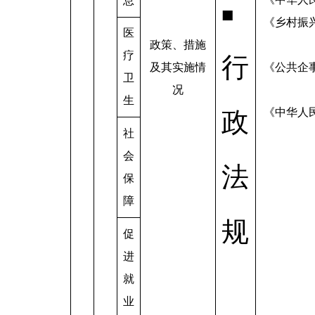
息
■
《乡村振
医
政策、措施
疗
行
及其实施情
《公共企
卫
况
生
《中华人
政
社
会
法
保
障
规
促
进
就
业