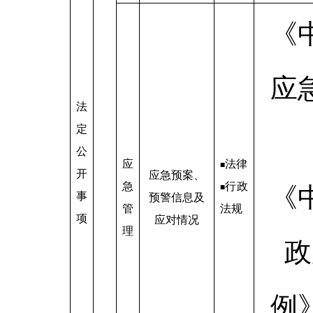
《
应
法
定
公
应
法律
■
开
应急预案、
急
行政
■
《
事
预警信息及
管
法规
项
应对情况
理
政
例