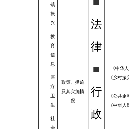
■
镇
振
法
兴
教
律
育
信
息
■
《中华人
医
《乡村振
政策、措施
疗
行
及其实施情
卫
《公共企
况
生
《中华人
政
社
会