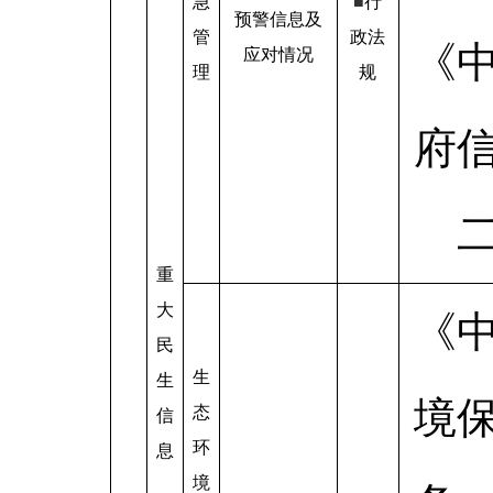
急
■
行
预警信息及
管
政法
《
应对情况
理
规
府
重
大
《
民
生
生
境
态
信
环
息
境