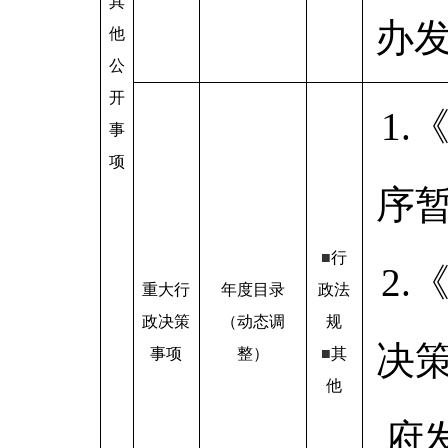
其
办发
他
公
开
1
事
项
序
■
行
2
重大行
年度目录
政法
政决策
（动态调
规
决
事项
整）
■
其
他
府发