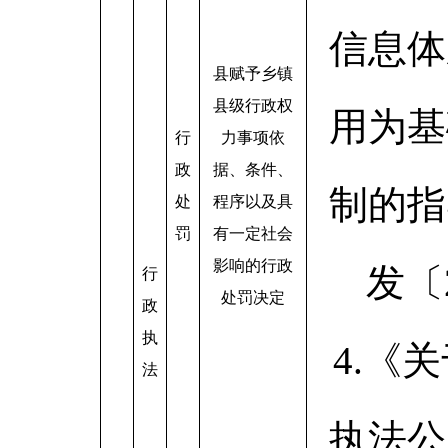
信息体
县赋予乡镇
县级行政权
用为基
行
力事项依
政
据、条件、
制的指
处
程序以及具
罚
有一定社会
影响的行政
发〔
行
处罚决定
政
执
4.《
法
执法公