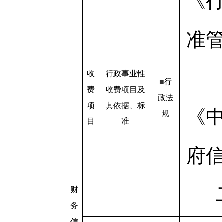
《
准
收
行政事业性
■
行
费
收费项目及
政法
项
其依据、标
《
规
目
准
府
财
务
信