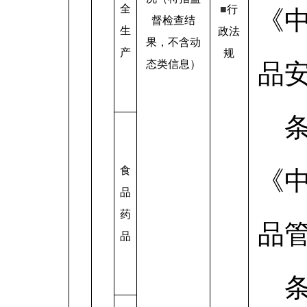
全
■
行
《
督检查结
生
政法
果，不含动
产
规
态类信息）
品
食
《
品
药
品
品