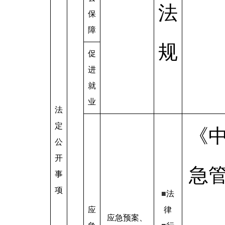
法
保
障
规
促
进
就
业
法
定
《
公
开
急管
事
项
■
法
应
律
应急预案、