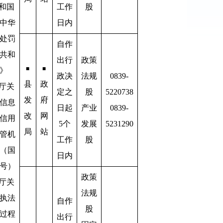
共和国
工作
股
中华
日内
处罚
自作
共和
出行
政策
■
■
》
政决
法规
0839-
县
政
公厅关
定之
股
5220738
发
府
信息
日起
产业
0839-
改
网
信用
5个
发展
5231290
局
站
管机
工作
股
（国
日内
5号）
政策
公厅关
法规
执法
自作
股
过程
出行