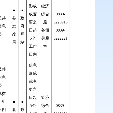
形成
经济
■
■
或变
综合
0839-
民共
县
政
更之
股
5225918
信息
发
府
日起
各相
0839-
》
改
网
5个
关股
5222221
局
站
工作
室
日内
信息
民共
形成
信息
或变
》
更之
脱贫
日起
经济
小组
■
■
5个
综合
0839-
〈四
县
政