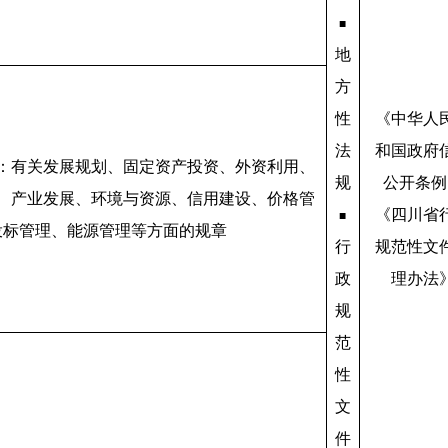
■
地
方
性
《中华人
法
和国政府
：有关发展规划、固定资产投资、外资利用、
规
公开条例
、产业发展、环境与资源、信用建设、价格管
《四川省
■
投标管理、能源管理等方面的规章
行
规范性文
政
理办法
规
范
性
文
件