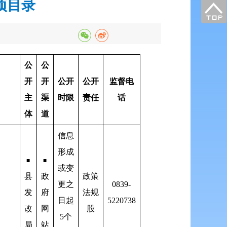
项目录
公
公
开
开
公开
公开
监督电
主
渠
时限
责任
话
体
道
信息
形成
■
■
或变
县
政
政策
更之
0839-
发
府
法规
日起
5220738
改
网
股
5个
局
站