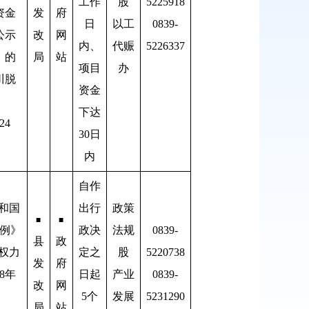
工作
股
5225918
资金
发
府
日
以工
0839-
公示
改
网
内、
代赈
5226337
〉的
局
站
项目
办
川脱
资金
下达
24
30日
内
自作
共和国
出行
政策
■
■
例》
政决
法规
0839-
县
政
政权力
定之
股
5220738
发
府
8年
日起
产业
0839-
改
网
5个
发展
5231290
局
站