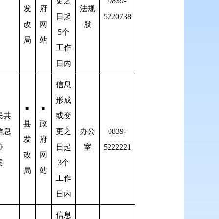
更之
0839-
发
府
法规
日起
5220738
改
网
股
5个
局
站
工作
日内
信息
形成
■
■
民共
或变
县
政
信息
更之
办公
0839-
发
府
》
日起
室
5222221
改
网
案
3个
局
站
工作
日内
信息