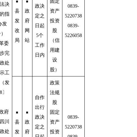
固定
■
■
法决
政决
0839-
县
政
资产
的指
定之
5220738
发
府
投资
办发
日起
0839-
改
网
股
号）
5个
5226058
局
站
（信
改革委
工作
用建
步完
日内
设
政处
股）
示工
（发
政策
8〕
法规
自作
股
出行
民政府
固定
■
■
政决
0839-
四川
县
政
资产
定之
5220738
政处
发
府
投资
日起
0839-