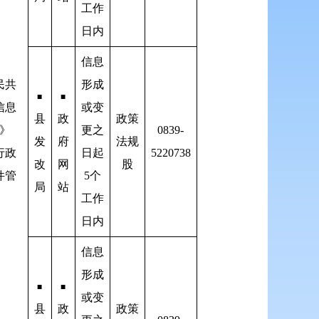
工作
日内
信息
民共
形成
■
■
信息
或变
县
政
政策
》
更之
0839-
发
府
法规
行政
日起
5220738
改
网
股
件管
5个
局
站
》
工作
日内
信息
形成
■
■
或变
县
政
政策