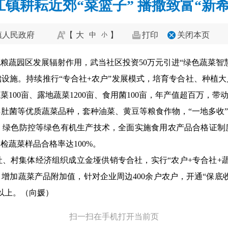
江镇耕耘近郊“菜篮子” 播撒致富“新希
镇人民政府
【
大
】
打印
关闭本页
中
小
粮蔬园区发展辐射作用，武当社区投资50万元引进“绿色蔬菜智
设施。持续推行“专合社+农户”发展模式，培育专合社、种植大户
100亩、露地蔬菜1200亩、食用菌100亩，年产值超百万，带
肚菌等优质蔬菜品种，套种油菜、黄豆等粮食作物，“一地多收”
、绿色防控等绿色有机生产技术，全面实施食用农产品合格证制
检蔬菜样品合格率达100%。
、村集体经济组织成立金垭供销专合社，实行“农户+专合社+
增加蔬菜产品附加值，针对企业周边400余户农户，开通“保底
元以上。（向媛）
扫一扫在手机打开当前页