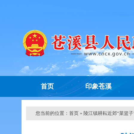
首页
印象苍溪
您当前的位置：
首页
» 陵江镇耕耘近郊“菜篮子” 播