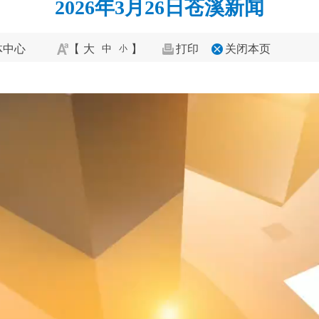
2026年3月26日苍溪新闻
体中心
【
大
】
打印
关闭本页
中
小