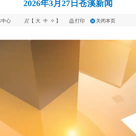
2026年3月27日苍溪新闻
体中心
【
大
】
打印
关闭本页
中
小