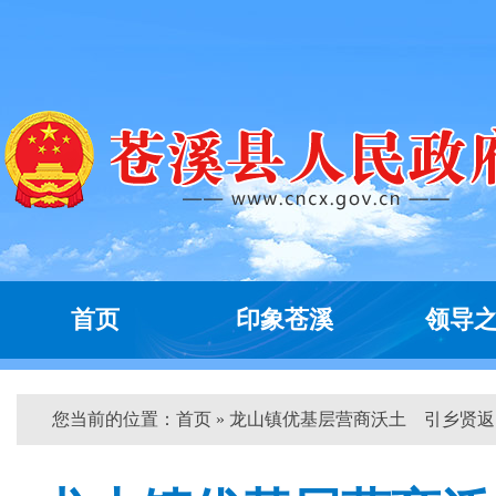
首页
印象苍溪
领导
您当前的位置：
首页
» 龙山镇优基层营商沃土 引乡贤返...