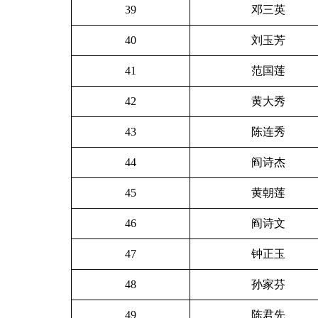
39
邓三英
40
刘玉芳
41
范国莲
42
黄大秀
43
陈连秀
44
阎诗杰
45
黄朝莲
46
阎诗文
47
钟正玉
48
孙家芬
49
陈君先