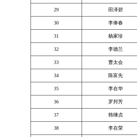
29
田泽碧
30
李俸春
31
杨家珍
32
李德兰
33
曹太会
34
陈富先
35
李在华
36
罗邦芳
37
韩继贞
38
李在荣