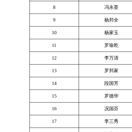
8
冯永荟
9
杨邦全
10
杨家玉
11
罗瑜乾
12
李万清
13
罗邦家
14
段国芳
15
罗德华
16
况国芬
17
李三秀