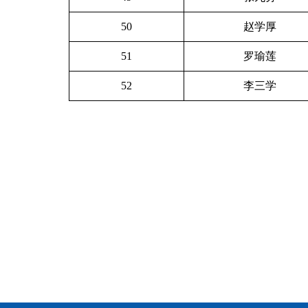
50
赵学厚
51
罗瑜莲
52
李三学