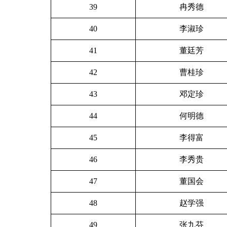
39
冉秀德
40
李淑珍
41
董廷芳
42
曹桂珍
43
邓定珍
44
何明德
45
李得富
46
李秀贵
47
董国会
48
赵学强
49
张九芬