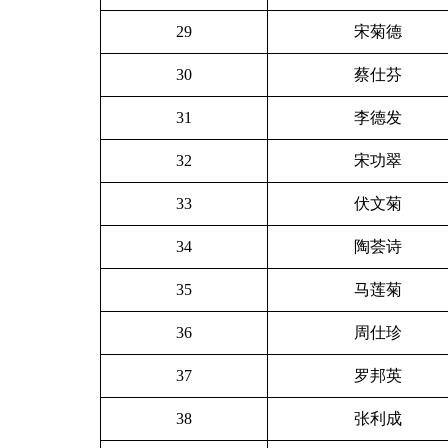
29
宋菊德
30
蔡仕芬
31
李德发
32
宋功翠
33
伏文菊
34
陶荟诗
35
马莲菊
36
周仕珍
37
罗邦英
38
张利成