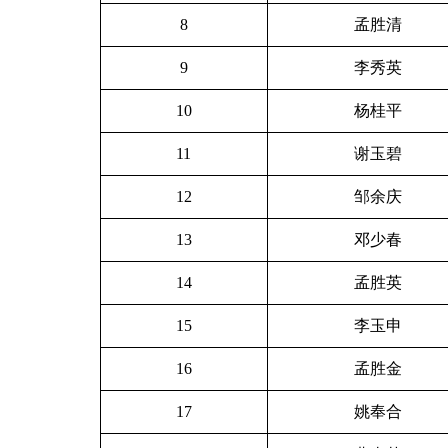
8
孟胜清
9
李秀英
10
杨桂平
11
谢玉碧
12
邹余庆
13
邓少春
14
孟胜英
15
李玉申
16
孟胜金
17
姚奉合