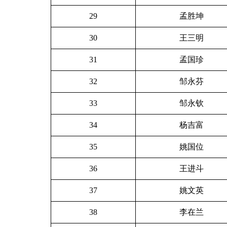
29
孟胜坤
30
王三明
31
孟国珍
32
邹永芬
33
邹永钦
34
杨吉富
35
姚国位
36
王进斗
37
姚文英
38
李在兰