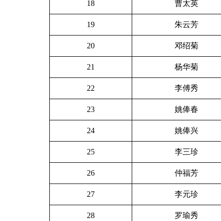
18
曹太英
19
朱云芳
20
邓绍菊
21
杨华菊
22
李傅秀
23
姚俸春
24
姚俸兴
25
李三珍
26
仲福芳
27
李元珍
28
罗瑜秀