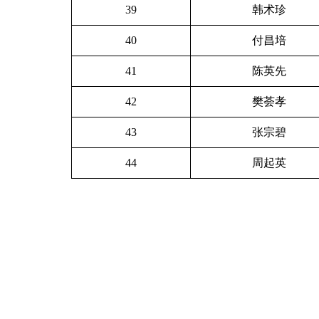
39
韩术珍
40
付昌培
41
陈英先
42
樊荟孝
43
张宗碧
44
周起英