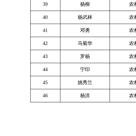
39
杨柳
农
40
杨武林
农
41
邓勇
农
42
马菊华
农
43
罗杨
农
44
宁印
农
45
姚秀兰
农
46
杨洪
农