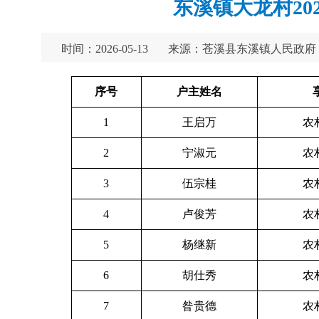
东溪镇大龙村20
时间：2026-05-13
来源：苍溪县东溪镇人民政府
序号
户主姓名
1
王启万
农
2
宁淑元
农
3
伍宗桂
农
4
卢俊芳
农
5
杨继新
农
6
胡仕秀
农
7
昝贵德
农