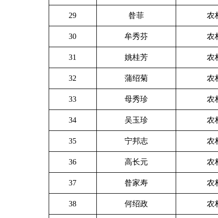
29
昝菲
农
30
牟秀芬
农
31
姚桂芳
农
32
蒲绍菊
农
33
母秀珍
农
34
吴玉珍
农
35
宁邦志
农
36
高长元
农
37
昝家寿
农
38
何绍政
农