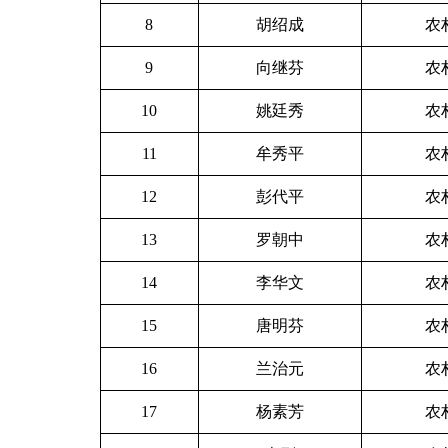
8
胡绍成
农
9
向继芬
农
10
姚廷秀
农
11
牟秀平
农
12
彭代平
农
13
罗朝中
农
14
李华文
农
15
唐明芬
农
16
兰治元
农
17
杨素芳
农