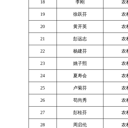
18
李刚
农
19
徐跃芬
农
20
黄开英
农
21
彭远志
农
22
杨建芬
农
23
姚子熙
农
24
夏寿会
农
25
卢菊芬
农
26
苟尚秀
农
27
彭桂芬
农
28
周启伦
农