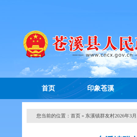
首页
印象苍溪
您当前的位置：
首页
» 东溪镇群友村2026年3月农