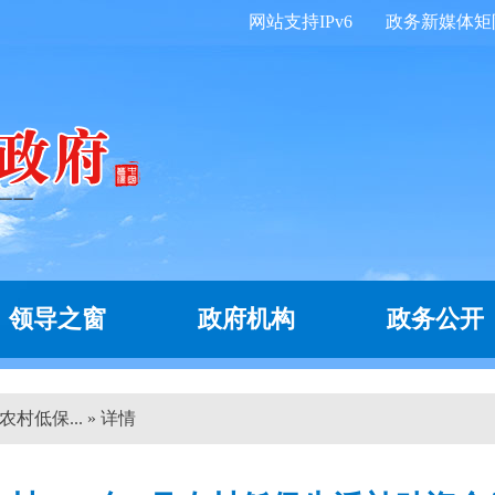
网站支持IPv6
政务新媒体矩
领导之窗
政府机构
政务公开
村低保... » 详情