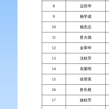
8
边琼华
9
杨学成
10
杨忠志
11
昝火德
12
金翠华
13
沈桂芳
14
高菊明
15
徐荣英
16
昝长根
17
姚桂芳