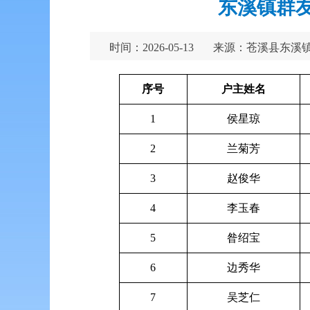
东溪镇群友
时间：2026-05-13
来源：苍溪县东溪
序号
户主姓名
1
侯星琼
2
兰菊芳
3
赵俊华
4
李玉春
5
昝绍宝
6
边秀华
7
吴芝仁