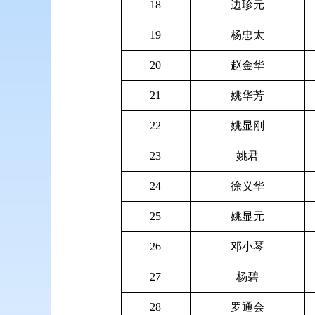
18
边珍元
19
杨忠太
20
赵金华
21
姚华芳
22
姚显刚
23
姚君
24
徐义华
25
姚显元
26
邓小琴
27
杨碧
28
罗通会