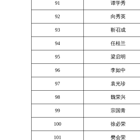
91
谭学秀
92
向秀英
93
靳召成
94
任桂兰
95
梁启明
96
李如中
97
袁光珍
98
魏荣兴
99
宗国青
100
徐必荣
101
樊会荣