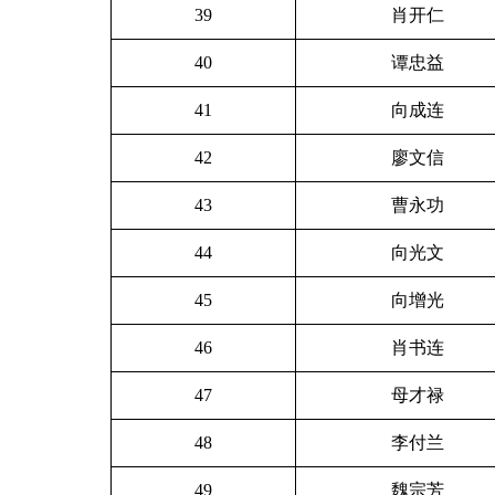
39
肖开仁
40
谭忠益
41
向成连
42
廖文信
43
曹永功
44
向光文
45
向增光
46
肖书连
47
母才禄
48
李付兰
49
魏宗芳