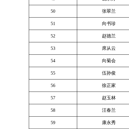
50
张翠兰
51
向书珍
52
赵德兰
53
席从云
54
向菊会
55
伍孙俊
56
徐正家
57
赵玉林
58
汪春兰
59
康永秀