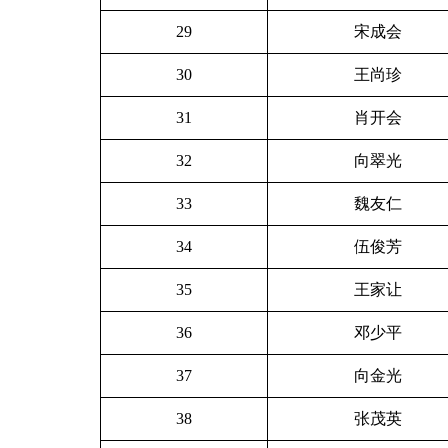
29
宋成会
30
王尚珍
31
肖开会
32
向翠光
33
魏友仁
34
伍俊芳
35
王家让
36
邓少平
37
向金光
38
张茂英