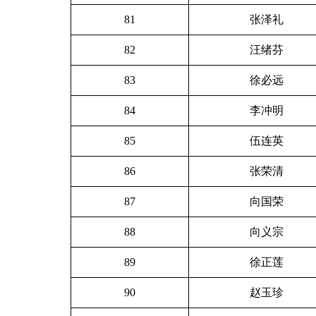
81
张泽礼
82
汪绪芬
83
徐必远
84
李冲明
85
伍连英
86
张荣清
87
向国荣
88
向义宗
89
徐正莲
90
赵玉珍