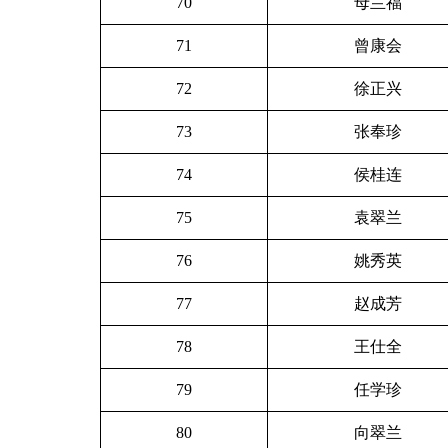
70
母兰福
71
曾康会
72
徐正兴
73
张奉珍
74
侯桂连
75
袁翠兰
76
姚秀英
77
赵成芳
78
王仕全
79
任学珍
80
向翠兰