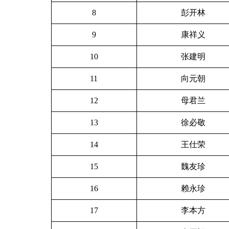
8
彭开林
9
康祥义
10
张建明
11
向元朝
12
母君兰
13
徐必敬
14
王仕荣
15
魏友珍
16
赖永珍
17
李本方