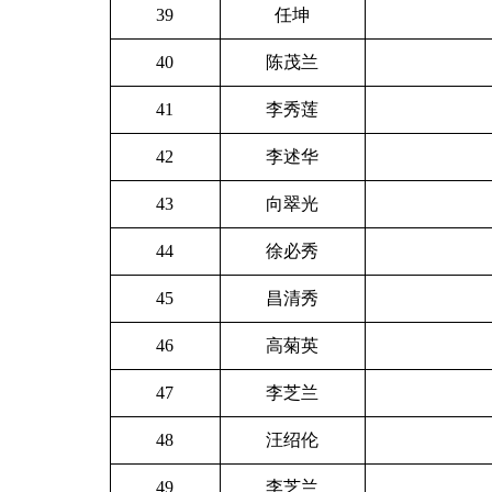
39
任坤
40
陈茂兰
41
李秀莲
42
李述华
43
向翠光
44
徐必秀
45
昌清秀
46
高菊英
47
李芝兰
48
汪绍伦
49
李芝兰