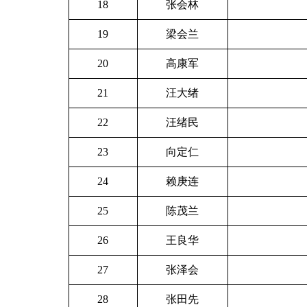
18
张会林
19
梁会兰
20
高康军
21
汪大绪
22
汪绪民
23
向定仁
24
赖庚连
25
陈茂兰
26
王良华
27
张泽会
28
张田先