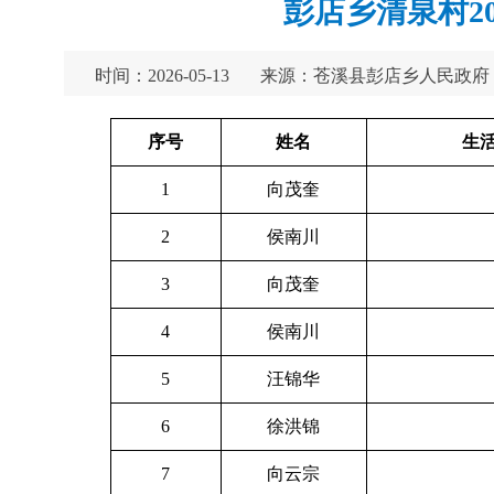
彭店乡清泉村2
时间：2026-05-13
来源：苍溪县彭店乡人民政府
序号
姓名
生活
1
向茂奎
2
侯南川
3
向茂奎
4
侯南川
5
汪锦华
6
徐洪锦
7
向云宗