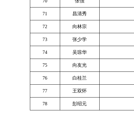
70
张强
71
昌清秀
72
向林宗
73
张少学
74
吴琼华
75
向友光
76
白桂兰
77
王双怀
78
彭绍元