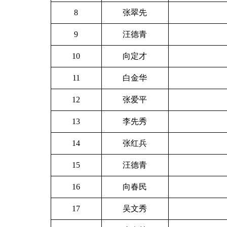
8
张翠先
9
汪德青
10
向定才
11
白金华
12
张爱平
13
李先秀
14
张红兵
15
汪德青
16
向春民
17
吴文秀