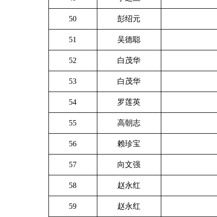
50
彭绍元
51
吴德聪
52
白茂华
53
白茂华
54
罗莲英
55
高朝志
56
赖珍宝
57
向文强
58
赵永红
59
赵永红