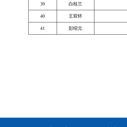
39
白桂兰
40
王双怀
41
彭绍元