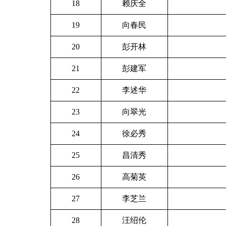
18
赖庆全
19
向春民
20
彭开林
21
彭建军
22
李述华
23
向翠光
24
徐必秀
25
昌清秀
26
高菊英
27
李芝兰
28
汪绍伦