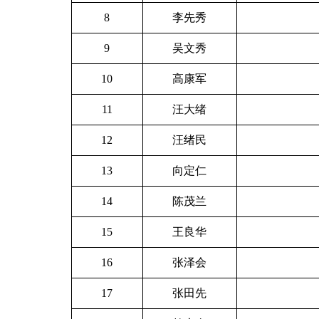
8
李先秀
9
吴文秀
10
高康军
11
汪大绪
12
汪绪民
13
向定仁
14
陈茂兰
15
王良华
16
张泽会
17
张田先