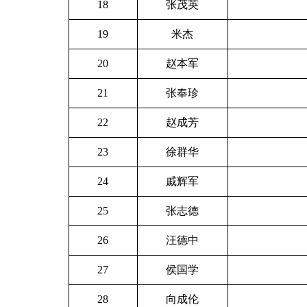
18
张茂英
19
米杰
20
赵本军
21
张奉珍
22
赵成芳
23
徐群华
24
戚辉军
25
张志德
26
汪德中
27
侯国学
28
向成伦