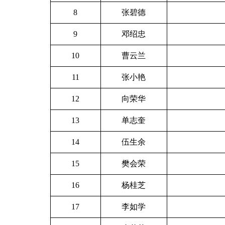
8
张碧德
9
邓绍忠
10
曹云兰
11
张小艳
12
向荣华
13
单志奎
14
伍生余
15
樊会荣
16
杨桂芝
17
李如学