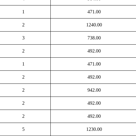
1
471.00
2
1240.00
3
738.00
2
492.00
1
471.00
2
492.00
2
942.00
2
492.00
2
492.00
5
1230.00