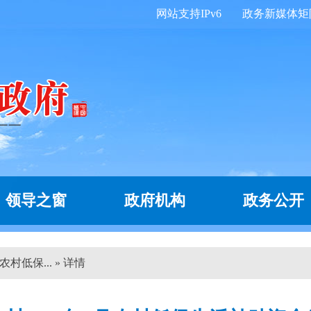
网站支持IPv6
政务新媒体矩
领导之窗
政府机构
政务公开
村低保... » 详情