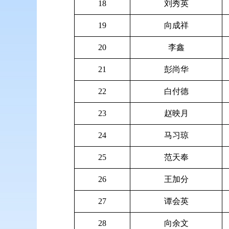
18
刘秀英
19
向成祥
20
李鑫
21
彭尚华
22
白付德
23
赵映月
24
马习琼
25
范天奉
26
王加分
27
谭会英
28
向余文