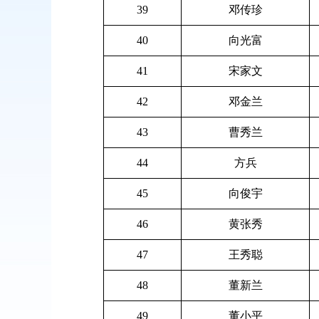
39
邓传珍
40
向光富
41
宋家文
42
邓金兰
43
曹秀兰
44
方兵
45
向俊宇
46
黄张秀
47
王秀聪
48
董新兰
49
董小平