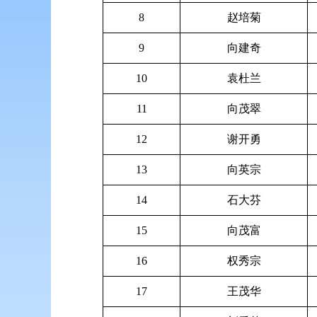
8
赵培菊
9
向建奇
10
袁杜兰
11
向茂翠
12
谢开勇
13
向英宗
14
石大芬
15
向茂富
16
权秀宗
17
王茂华