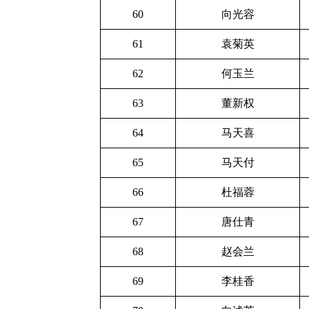
60
向光容
61
袁菊英
62
何玉兰
63
董新权
64
马天喜
65
马天付
66
杜福蓉
67
唐仕青
68
赵会兰
69
李桂香