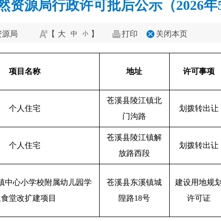
然资源局行政许可批后公示（2026年5
资源局
【
大
】
打印
关闭本页
中
小
项目名称
地址
许可事项
苍溪县陵江镇北
个人住宅
划拨转出让
门沟路
苍溪县陵江镇解
个人住宅
划拨转出让
放路西段
镇中心小学校附属幼儿园学
苍溪县东溪镇城
建设用地规
生食堂改扩建项目
隍路18号
许可证