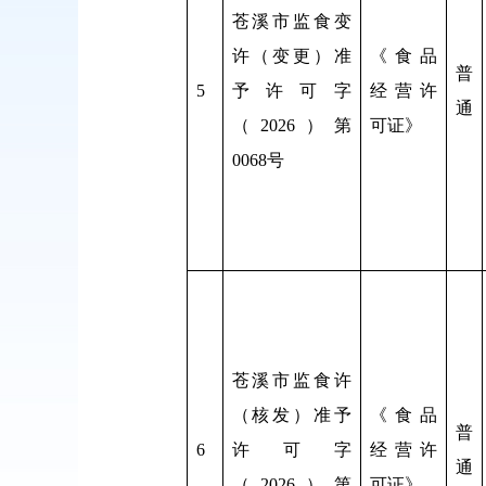
苍溪市监食变
许（变更）准
《食品
普
5
予许可字
经营许
通
（2026）第
可证》
0068号
苍溪市监食许
（核发）准予
《食品
普
6
许可字
经营许
通
（2026）第
可证》