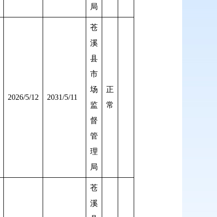
局
苍
溪
县
市
场
正
2026/5/12
2031/5/11
监
常
督
管
理
局
苍
溪