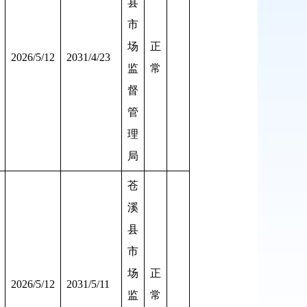
县
市
场
正
2026/5/12
2031/4/23
监
常
督
管
理
局
苍
溪
县
市
场
正
2026/5/12
2031/5/11
监
常