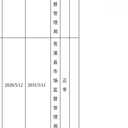
督
管
理
局
苍
溪
县
市
场
正
2026/5/12
2031/5/11
监
常
督
管
理
局