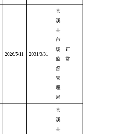
苍
溪
县
市
场
正
2026/5/11
2031/3/31
监
常
督
管
理
局
苍
溪
县