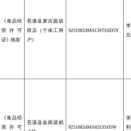
《食品经
苍溪县麦吉园烘
李
营许可
焙店（个体工商
92510824MACHTE6D5Y
旦
证》核发
户）
《食品经
张
苍溪县金阆源糕
营许可
92510824MA62UDJJ5W
利