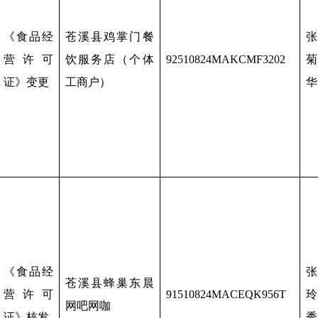
《食品经
苍溪县鸡掌门餐
张
营许可
饮服务店（个体
92510824MAKCMF3202
菊
证》变更
工商户）
华
《食品经
张
苍溪县蜂巢东晨
营许可
91510824MACEQK956T
玲
网吧网咖
证》核发
秀