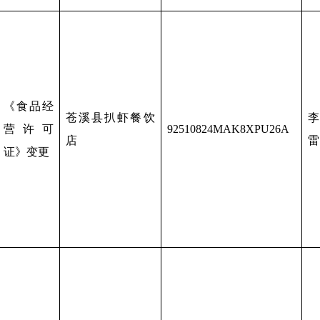
《食品经
苍溪县扒虾餐饮
李
营许可
92510824MAK8XPU26A
店
雷
证》变更