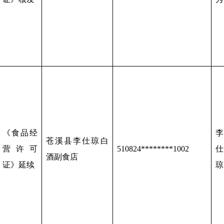
《食品经
李
苍溪县李仕琼白
营许可
510824********1002
仕
酒副食店
证》延续
琼