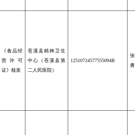
《食品经
苍溪县精神卫生
张
营许可
中心（苍溪县第
12510724577555094B
勇
证》核发
二人民医院）