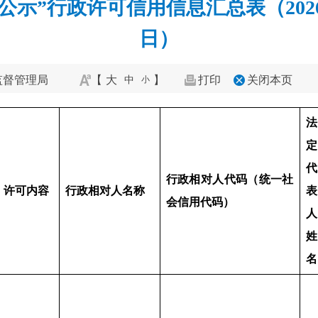
”行政许可信用信息汇总表（2026年05
日）
监督管理局
【
大
】
打印
关闭本页
中
小
法
定
代
行政相对人代码（统一社
许可内容
行政相对
人名称
表
会信
用代码）
人
姓
名