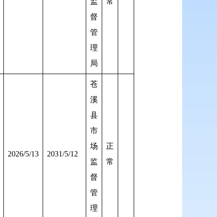
监
常
督
管
理
局
苍
溪
县
市
场
正
2026/5/13
2031/5/12
监
常
督
管
理