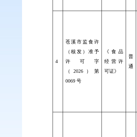
苍溪市监食许
（核发）准予
《食品
普
4
许可字
经营许
通
（2026）第
可证》
0069 号