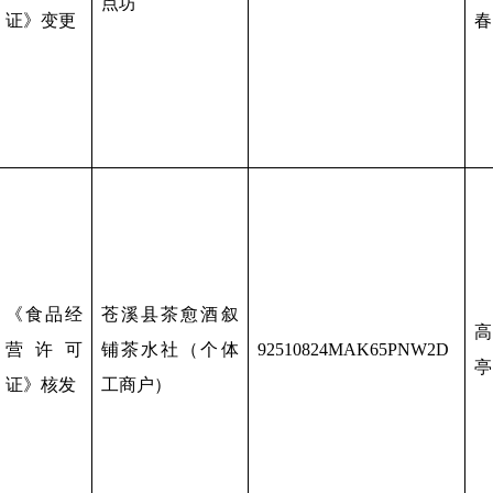
点坊
证》变更
春
《食品经
苍溪县茶愈酒叙
高
营许可
铺茶水社（个体
92510824MAK65PNW2D
亭
证》核发
工商户）