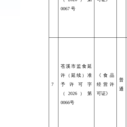
0067 号
苍溪市监食延
许（延续）准
《食品
普
7
予许可字
经营许
通
（2026）第
可证》
0066号