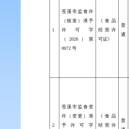
苍溪市监食许
（核发）准予
《食品
普
1
许可字
经营许
通
（2026）第
可证》
0072 号
苍溪市监食变
许（变更）准
《食品
普
2
予许可字
经营许