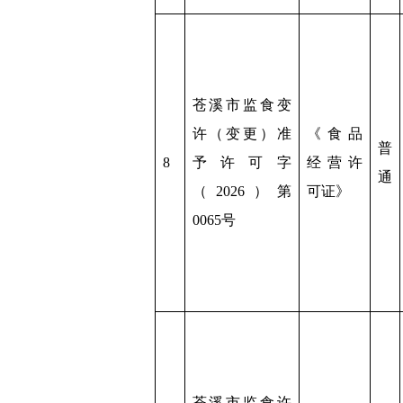
苍溪市监食变
许（变更）准
《食品
普
8
予许可字
经营许
通
（2026）第
可证》
0065号
苍溪市监食许