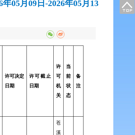
月09日-2026年05月13
许
当
许可决定
许可截止
可
前
备
日期
日期
机
状
注
关
态
苍
溪