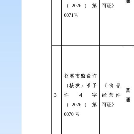
通
（2026）第
可证》
0071号
苍溪市监食许
（核发）准予
《食品
普
3
许可字
经营许
通
（2026）第
可证》
0070 号