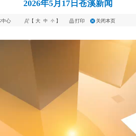
2026年5月17日苍溪新闻
体中心
【
大
】
打印
关闭本页
中
小