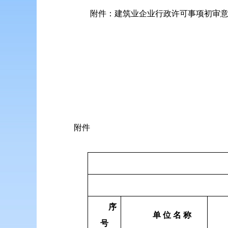
附件：建筑业企业行政许可事项初审
附件
序
单 位 名 称
号