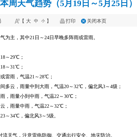
本周天气趋势（5月19日～5月25日）
局
【
大
】
打印
关闭本页
中
小
气为主，其中21日～24日早晚多阵雨或雷雨。
8～29℃；
8～31℃；
或雷雨，气温21～28℃；
晴间多云，雨量中到大雨，气温20～32℃，偏北风3～4级；
雨，雨量小到中雨，气温22～30℃；
云，雨量中雨，气温22～32℃；
23～34℃，偏北风3～5级。
对流天气，注意雷电防御、交通出行安全、地灾防治。