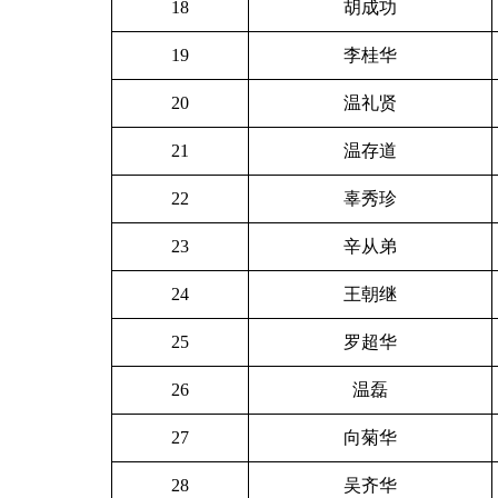
18
胡成功
19
李桂华
20
温礼贤
21
温存道
22
辜秀珍
23
辛从弟
24
王朝继
25
罗超华
26
温磊
27
向菊华
28
吴齐华