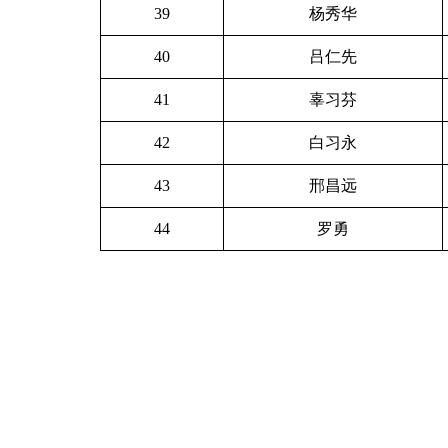
39
杨秀华
40
吕仁先
41
辜习芬
42
白习永
43
邢昌远
44
罗勇