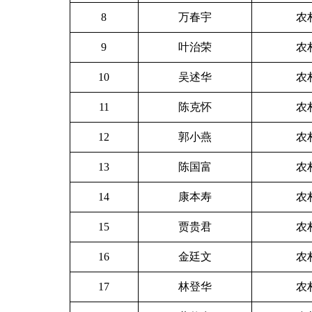
8
万春宇
农
9
叶治荣
农
10
吴述华
农
11
陈克怀
农
12
郭小燕
农
13
陈国富
农
14
康本寿
农
15
贾贵君
农
16
金廷文
农
17
林登华
农