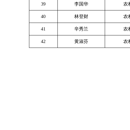
39
李国华
农
40
林登财
农
41
辛秀兰
农
42
黄淑芬
农