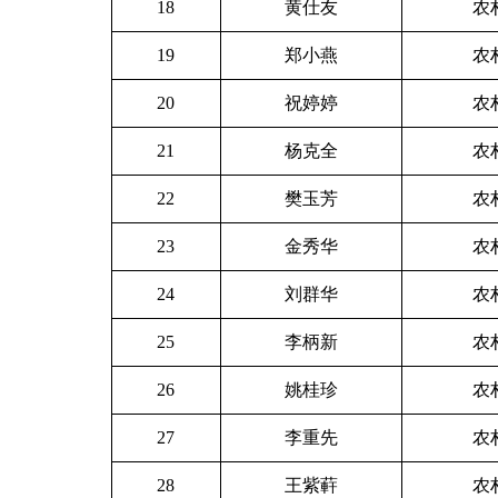
18
黄仕友
农
19
郑小燕
农
20
祝婷婷
农
21
杨克全
农
22
樊玉芳
农
23
金秀华
农
24
刘群华
农
25
李柄新
农
26
姚桂珍
农
27
李重先
农
28
王紫蓒
农