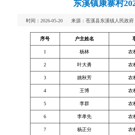
东溪镇康寨村20
时间：2026-05-20
来源：苍溪县东溪镇人民政府
序号
户主姓名
1
杨林
农
2
叶大勇
农
3
姚秋芳
农
4
王博
农
5
李群
农
6
李孝先
农
7
杨正分
农