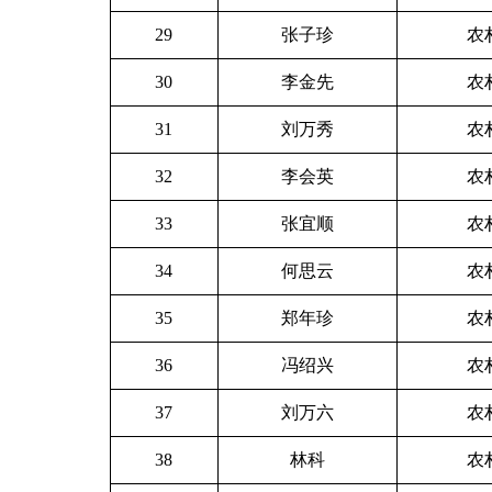
29
张子珍
农
30
李金先
农
31
刘万秀
农
32
李会英
农
33
张宜顺
农
34
何思云
农
35
郑年珍
农
36
冯绍兴
农
37
刘万六
农
38
林科
农