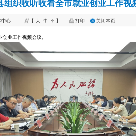
县组织收听收看全市就业创业工作视
体中心
【
大
】
打印
关闭本页
中
小
就业创业工作视频会议。