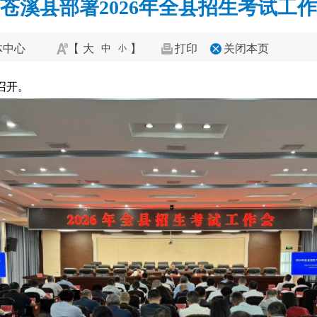
苍溪县部署2026年全县招生考试工作
体中心
【
大
】
打印
关闭本页
中
小
会召开。