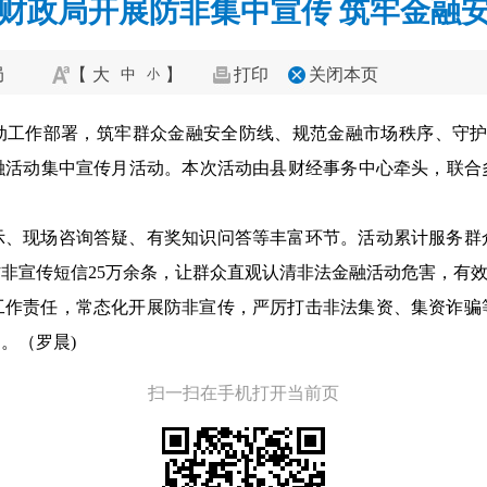
财政局开展防非集中宣传 筑牢金融
局
【
大
】
打印
关闭本页
中
小
动工作部署，筑牢群众金融安全防线、规范金融市场秩序、守护群
融活动集中宣传月活动。本次活动由县财经事务中心牵头，联合多
、现场咨询答疑、有奖知识问答等丰富环节。活动累计服务群众
送防非宣传短信25万余条，让群众直观认清非法金融活动危害，有
工作责任，常态化开展防非宣传，严厉打击非法集资、集资诈骗
。（罗晨)
扫一扫在手机打开当前页