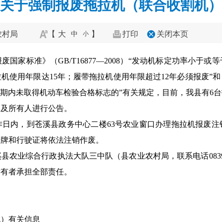
关于强制报废拖拉机（联合收割机）的
农村局
【
大
】
打印
关闭本页
中
小
家标准》（GB/T16877—2008）“发动机标定功率小于或
拉机使用年限达15年；履带拖拉机使用年限超过12年必须报废”
周期内未取得机动车检验合格标志的”有关规定，目前，我县有6
牌及所有人进行公告。
作日内，到苍溪县政务中心二楼63号农业窗口办理拖拉机报废
号牌和行驶证将依法注销作废。
农业综合行政执法大队三中队（县农业农村局，联系电话0839—
所有者承担全部责任。
机）有关信息