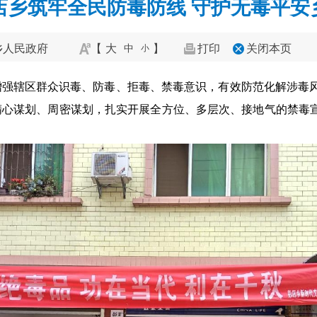
店乡筑牢全民防毒防线 守护无毒平安
乡人民政府
【
大
】
打印
关闭本页
中
小
增强辖区群众识毒、防毒、拒毒、禁毒意识，有效防范化解涉毒
精心谋划、周密谋划，扎实开展全方位、多层次、接地气的禁毒宣