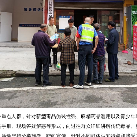
户重点人群，针对新型毒品伪装性强、麻精药品滥用以及青少年
传手册、现场答疑解惑等形式，向过往群众详细讲解传统毒品、
。活动坚持分类施教、靶向宣传，针对不同群体认知特点和接受