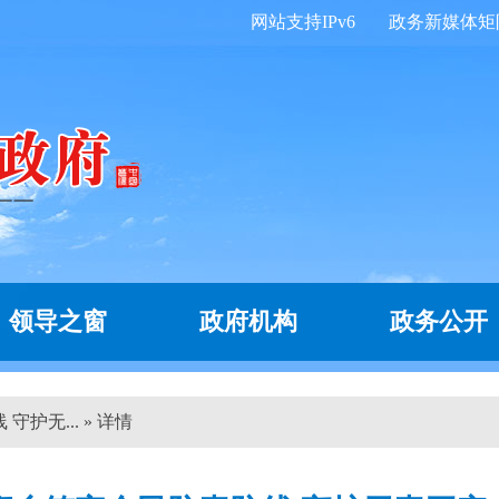
网站支持IPv6
政务新媒体矩
领导之窗
政府机构
政务公开
护无... » 详情