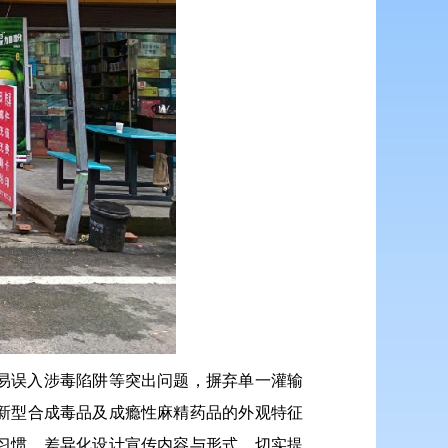
易误入涉毒陷阱等突出问题，摒弃单一灌输
新型合成毒品及成瘾性麻精药品的外观特征
习惯，差异化设计宣传内容与形式，切实提