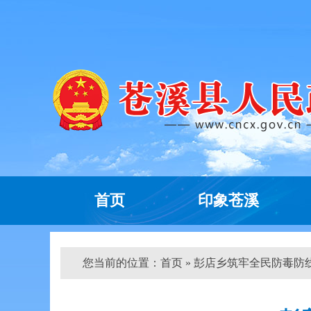
首页
印象苍溪
您当前的位置：
首页
» 彭店乡筑牢全民防毒防线 守