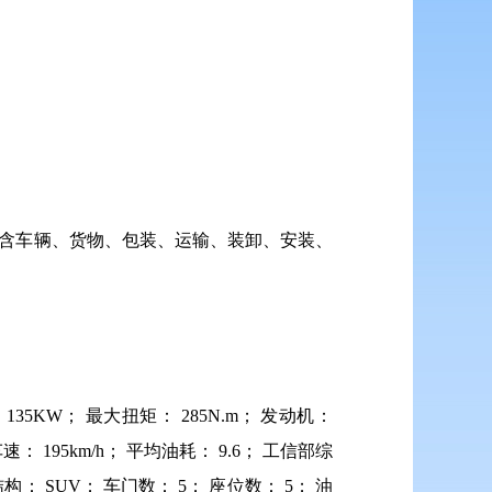
包含车辆、货物、包装、运输、装卸、安装、
35KW； 最大扭矩： 285N.m； 发动机：
车速： 195km/h； 平均油耗： 9.6； 工信部综
结构： SUV； 车门数： 5； 座位数： 5； 油