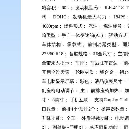
箱容积： 60L； 发动机型号： JLE-4G1
构： DOHC； 发动机最大马力： 184PS；
4000rpm； 燃料形式： 汽油； 燃油标号
箱类型： 手自一体变速箱(AT)； 驱动方
车体结构： 承载式； 前制动器类型： 通风
225/60 R18； 备胎规格： 非全尺寸；
全带未系提示： 前排； 前后驻车雷达： 前/
开启全景天窗； 轮圈材质： 铝合金； 钥匙
车电脑显示屏幕： 彩色； 液晶仪表尺寸： 
副座椅电动调节： 主； 前排座椅加热： 加
寸： 8英寸； 手机互联： 支持Carplay C
口数量： 前排4个/后排2个； 扬声器数量： 
升降功能： 全车； 外后视镜功能： 电动
灯； 副驾驶+照明灯； 感应雨刷功能：