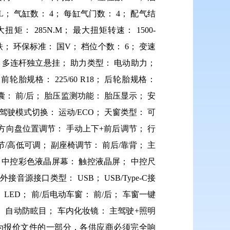
 L； 气缸数： 4； 每缸气门数： 4； 配气结
扭矩： 285N.M； 最大扭矩转速： 1500-
铁； 环保标准： 国V； 档位个数： 6； 变速
： 多连杆独立悬挂； 助力类型： 电动助力；
规格： 225/60 R18； 后轮胎规格：
气囊： 前/后； 胎压监测功能： 胎压显示； 安
驾驶模式切换： 运动/ECO； 天窗类型： 可
 方向盘位置调节： 手动上下+前后调节； 行
/高低可调； 副座椅调节： 前后/靠背； 主
； 中控彩色液晶屏幕： 触控液晶屏； 中控尺
外接音源接口类型： USB； USB/Type-C接
 LED； 前/后电动车窗： 前/后； 车窗一键
 自动防眩目； 车内化妆镜： 主驾驶+照明
作为报价文件的一部分，各供应商必须完全响