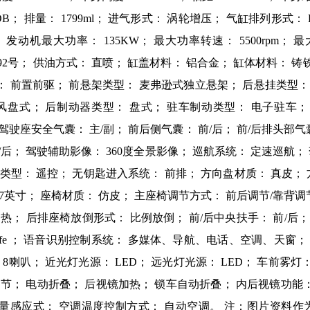
8TDB； 排量： 1799ml； 进气形式： 涡轮增压； 气缸排列形式：
 发动机最大功率： 135KW； 最大功率转速： 5500rpm； 最大
： 92号； 供油方式： 直喷； 缸盖材料： 铝合金； 缸体材料： 铸
式： 前置前驱； 前悬架类型： 麦弗逊式独立悬架； 后悬挂类型
盘式； 后制动器类型： 盘式； 驻车制动类型： 电子驻车； 前轮胎
 主/副驾驶座安全气囊： 主/副； 前后侧气囊： 前/后； 前/后排头部
后； 驾驶辅助影像： 360度全景影像； 巡航系统： 定速巡航； 
类型： 遥控； 无钥匙进入系统： 前排； 方向盘材质： 真皮；
7英寸； 座椅材质： 仿皮； 主座椅调节方式： 前后调节/靠背调节
热； 后排座椅放倒形式： 比例放倒； 前/后中央扶手： 前/后
arlife ； 语音识别控制系统： 多媒体、导航、电话、空调、天窗； 
8喇叭； 近光灯光源： LED； 远光灯光源： LED； 车前雾灯：
调节； 电动折叠； 后视镜加热； 锁车自动折叠； 内后视镜功能：
 雨量感应式； 空调温度控制方式： 自动空调。 注：图片资料