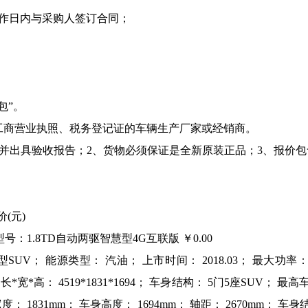
工作日内与采购人签订合同；
包”。
工商营业执照、税务登记证的车辆生产厂家或经销商。
收并出具验收报告；2、货物必须保证是全新原装正品；3、报价
(元)
型号：1.8TD自动两驱智慧型4G互联版 ￥0.00
UV； 能源类型： 汽油； 上市时间： 2018.03； 最大功率： 1
长*宽*高： 4519*1831*1694； 车身结构： 5门5座SUV； 最高
度： 1831mm； 车身高度： 1694mm； 轴距： 2670mm； 车身