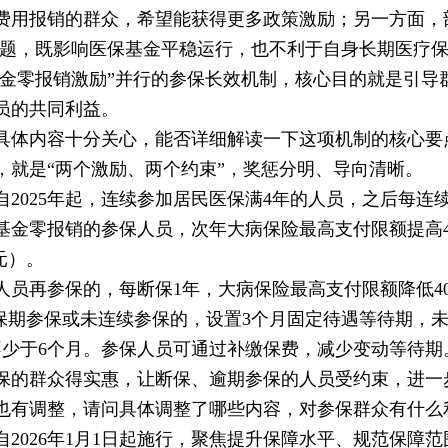
费用报销的群众，希望能获得更多政策激励；另一方面，
问题，既影响医保基金平稳运行，也不利于自身长期医疗
基金零报销激励”并行的参保长效机制，核心目的就是引
员的共同利益。
具体内容十分关心，能否详细解读一下这项机制的核心要
，就是“两个激励、两个约束”，奖惩分明、导向清晰。
2025年起，连续参加居民医保满4年的人员，之后每连
保基金零报销的参保人员，次年大病保险最高支付限额提高4
元）。
员再参保的，每断保1年，大病保险最高支付限额降低40
保期参保或未连续参保的，设置3个月固定待遇等待期，未
不少于6个月。参保人员可通过补缴保费，减少变动等待期
保的群众得实惠，让断保、逾期参保的人员受约束，进一
策也有调整，请问具体调整了哪些内容，对参保群众有什么
2026年1月1日起施行，聚焦提升保障水平、规范保障