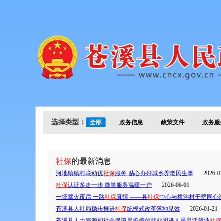
选择类型：
全部
政务信息
政策文件
政务服
社保
的最新消息
河地镇镇村联动优
社保
服务 贴心办好城乡养老民生事
2026-0
社保
认证多走一步 微笑服务温暖一户
2026-06-01
一场篝火夜话 一路
社保
真情 ——县
社保
中心与桥沟村干群同心
苍溪县人社局稳步推进
社保
统模式改革落地见效
2026-01-21
苍溪县人力资源和社会保障局拟拨付就业困难人员灵活就业
社