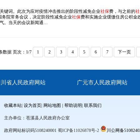
关键词。此次为应对疫情冲击推出的阶段性减免企业
社保
费，与之前的
社
的国务院常务会议，决定阶段性减免企业
社保
费和实施企业缓缴住房公积金
气。当天的会议新闻通…
 条数据 页次：1/7
1
2
3
4
5
6
7
下一页
四川省人民政府网站
广元市人民政府网站
收藏本站
|
设为首页
|
网站地图
|
帮助说明
|
联系我们
主办单位：苍溪县人民政府办公室
政府网站标识码5108240001
蜀ICP备11026878号-2
川公网备51082402