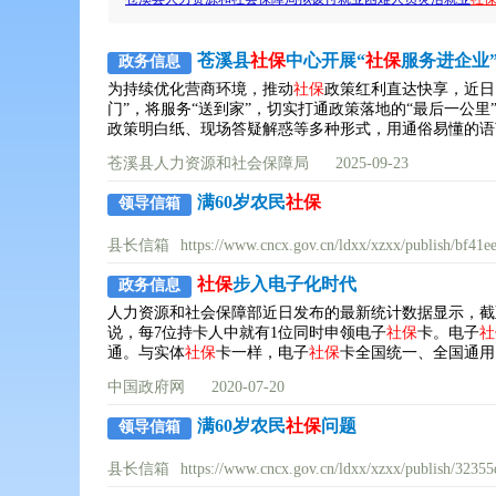
苍溪县
社保
中心开展“
社保
服务进企业
政务信息
为持续优化营商环境，推动
社保
政策红利直达快享，近日
门”，将服务“送到家”，切实打通政策落地的“最后一公里
政策明白纸、现场答疑解惑等多种形式，用通俗易懂的语
苍溪县人力资源和社会保障局
2025-09-23
满60岁农民
社保
领导信箱
县长信箱
https://www.cncx.gov.cn/ldxx/xzxx/publish/bf4
社保
步入电子化时代
政务信息
人力资源和社会保障部近日发布的最新统计数据显示，截至2
说，每7位持卡人中就有1位同时申领电子
社保
卡。电子
社
通。与实体
社保
卡一样，电子
社保
卡全国统一、全国通用
中国政府网
2020-07-20
满60岁农民
社保
问题
领导信箱
县长信箱
https://www.cncx.gov.cn/ldxx/xzxx/publish/323