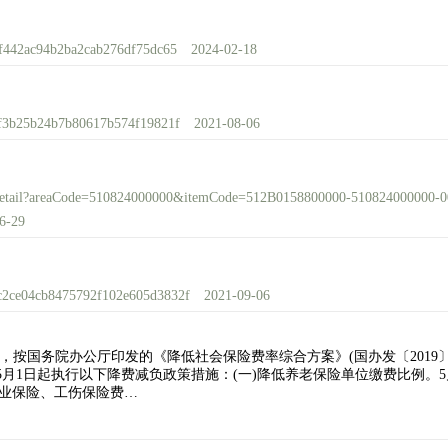
35f442ac94b2ba2cab276df75dc65
2024-02-18
41f3b25b24b7b80617b574f19821f
2021-08-06
nsToDetail?areaCode=510824000000&itemCode=512B0158800000-510824000000
6-29
a9c2ce04cb8475792f102e605d3832f
2021-09-06
按国务院办公厅印发的《降低社会保险费率综合方案》(国办发〔2019〕
19年5月1日起执行以下降费减负政策措施：(一)降低养老保险单位缴费比例
失业保险、工伤保险费…