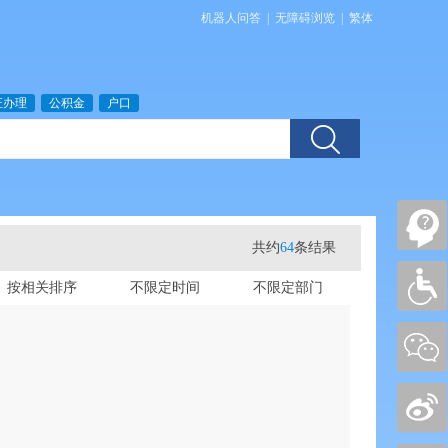
机器人问答
|
无障碍浏览
|
繁体
证办理
公积金
户口
共约
64
条结果
按相关排序
不限定时间
不限定部门