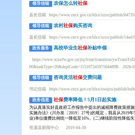
农保怎么转
社保
领导信箱
县长信箱
https://www.cncx.gov.cn/ldxx/xzxx/publish/047
农村
社保
购买咨询
领导信箱
县长信箱
https://www.cncx.gov.cn/ldxx/xzxx/publish/14a
高校毕业生
社保
补贴申领
政务服务
https://www.sczwfw.gov.cn/jiq/front/transition/ywTra
00&taskType=20&deptCode=11510724597504489R
2026-0
咨询灵活
社保
交费问题
领导信箱
书记信箱
https://www.cncx.gov.cn/ldxx/xwsjxx/publish/b
社保
费率降低！5月1日起实施
政务信息
为认真落实好县政府工作报告中提出的减税降费政策措施，
实施办法》(川办发〔2019〕27号)的规定，我县从20
业)单位缴费比例统一降低至16%。(二)继续阶段性降低
苍溪县新闻中心
2019-04-30