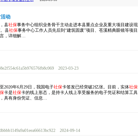
”活动
，县
社保
事务中心组织业务骨干主动走进本县重点企业及重大项目建设现
”。县
社保
事务中心工作人员先后到“建筑固废”项目、苍溪精典眼镜等项
言，详细解…
1ee8e2f554c61a5b976576fb8c069
2023-03-23
020年6月29日，我国电子
社保
卡签发已经突破2亿张。目前，实体
社保
保
卡是
社保
卡的线上形态，是持卡人线上享受服务的电子凭证和结算工具
，具有身份凭证、信息…
55dbbbb1149a9a01eea66613bc922
2024-09-14