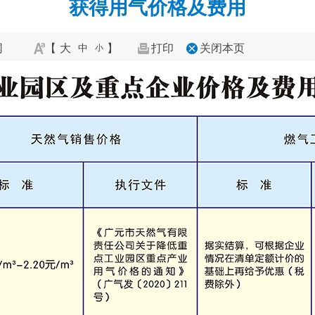
获得用气价格及费用
网
【
大
】
打印
关闭本页
中
小