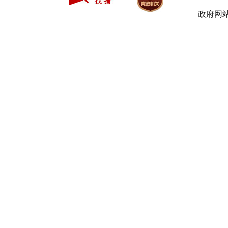
政府网站
相关政府信
为有利
信息，可以
（一
申请人
苍溪县人民
苍溪县人民
目前，
话、传真、
务。采用信
由于网
关的答复未
20个工作日