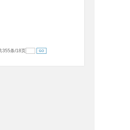
共
355
条/
18
页