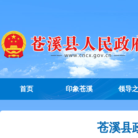
首页
印象苍溪
领导
苍溪县