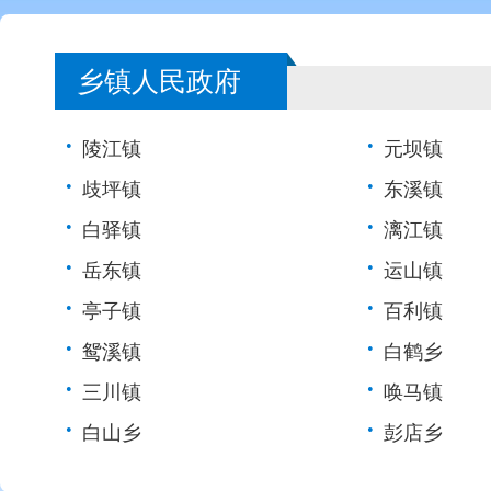
乡镇人民政府
•
•
陵江镇
元坝镇
•
•
歧坪镇
东溪镇
•
•
白驿镇
漓江镇
•
•
岳东镇
运山镇
•
•
亭子镇
百利镇
•
•
鸳溪镇
白鹤乡
•
•
三川镇
唤马镇
•
•
白山乡
彭店乡