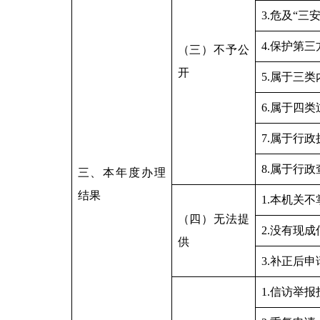
3.危及“三
4.保护第
（三）不予公
开
5.属于三
6.属于四
7.属于行
8.属于行
三、本年度办理
结果
1.本机关
（四）无法提
2.没有现
供
3.补正后
1.信访举