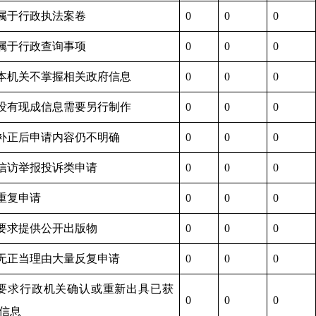
.属于行政执法案卷
0
0
0
.属于行政查询事项
0
0
0
.本机关不掌握相关政府信息
0
0
0
.没有现成信息需要另行制作
0
0
0
.补正后申请内容仍不明确
0
0
0
.信访举报投诉类申请
0
0
0
.重复申请
0
0
0
.要求提供公开出版物
0
0
0
.无正当理由大量反复申请
0
0
0
.要求行政机关确认或重新出具已获
0
0
0
信息