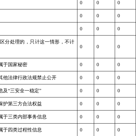
0
0
0
0
0
0
0
0
0
区分处理的，只计这一情形，不计
0
0
0
.属于国家秘密
0
0
0
.其他法律行政法规禁止公开
0
0
0
.危及“三安全一稳定”
0
0
0
.保护第三方合法权益
0
0
0
.属于三类内部事务信息
0
0
0
.属于四类过程性信息
0
0
0