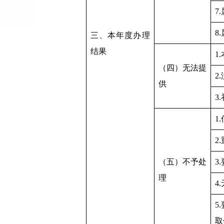
7
8
三、本年度办理
结果
1
（四）无法提
2
供
3
1
2
（五）不予处
3
理
4
5
取