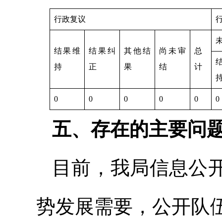
行政复议
结果维
结果纠
其他结
尚未审
总
持
正
果
结
计
0
0
0
0
0
0
五、存在的主要问
目前，我局信息公
势发展需要，公开队