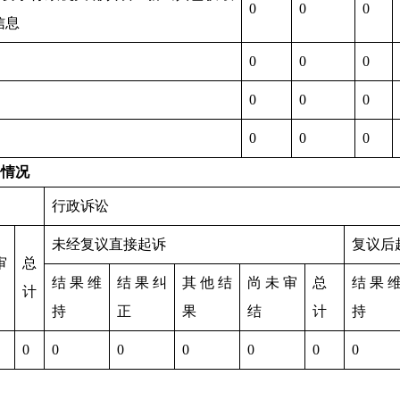
0
0
0
信息
0
0
0
0
0
0
0
0
0
讼情况
行政诉讼
未经复议直接起诉
复议后
审
总
结果维
结果纠
其他结
尚未审
总
结果
计
持
正
果
结
计
持
0
0
0
0
0
0
0