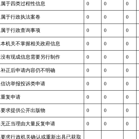
6.属于四类过程性信息
0
0
0
7.属于行政执法案卷
0
0
0
8.属于行政查询事项
0
0
0
1.本机关不掌握相关政府信息
0
0
0
2.没有现成信息需要另行制作
0
0
0
3.补正后申请内容仍不明确
0
0
0
1.信访举报投诉类申请
0
0
0
2.重复申请
0
0
0
3.要求提供公开出版物
0
0
0
4.无正当理由大量反复申请
0
0
0
5.要求行政机关确认或重新出具已获取