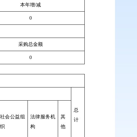
本年增/减
0
采购总金额
0
总
社会公益组
法律服务机
其
计
织
构
他