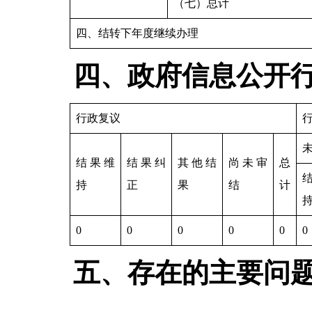
（七）总计
四、结转下年度继续办理
四、政府信息公开
行政复议
结果维
结果纠
其他结
尚未审
总
持
正
果
结
计
0
0
0
0
0
0
五、存在的主要问