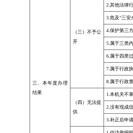
2.其他法律
3.危及“三安
4.保护第三
（三）不予公
开
5.属于三类
6.属于四类
7.属于行政
8.属于行政
三、本年度办理
结果
1.本机关不
（四）无法提
2.没有现成
供
3.补正后申
1.信访举报