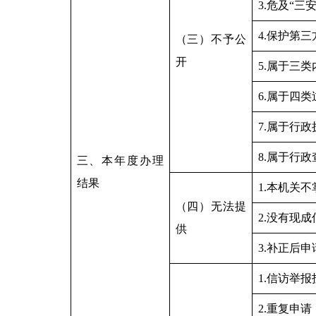
3.危及“三
4.保护第
（三）不予公
开
5.属于三
6.属于四
7.属于行
8.属于行
三、本年度办理
结果
1.本机关
（四）无法提
2.没有现
供
3.补正后
1.信访举
2.重复申请