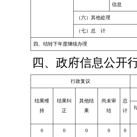
信息
（六）其他处理
（七）总 计
四、结转下年度继续办理
四、政府信息公开
行政复议
结果维
结果纠
其他结
尚未审
总
持
正
果
结
计
0
0
0
0
0