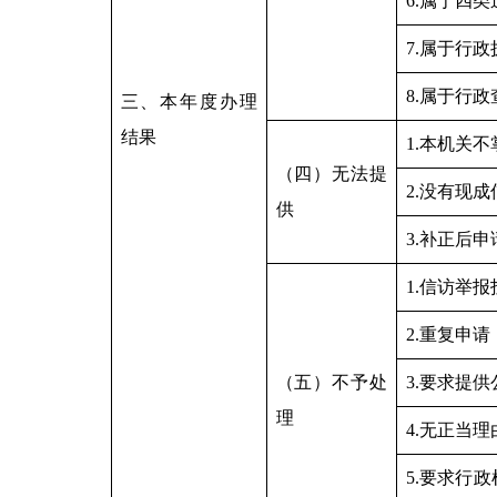
6.属于四
7.属于行
8.属于行
三、本年度办理
结果
1.本机关
（四）无法提
2.没有现
供
3.补正后
1.信访举
2.重复申请
（五）不予处
3.要求提
理
4.无正当
5.要求行