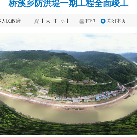
桥溪乡防洪堤一期工程全面竣工
乡人民政府
【
大
】
打印
关闭本页
中
小