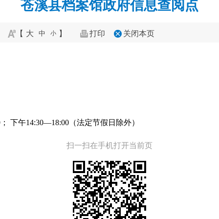
苍溪县档案馆政府信息查阅点
【
大
】
打印
关闭本页
中
小
； 下午14:30—18:00（法定节假日除外）
扫一扫在手机打开当前页